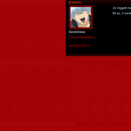
(#30036)
Jó reggelt m
Mi az, h sen
SötétOldal
[ True mangafan ]
MIANEVED?!