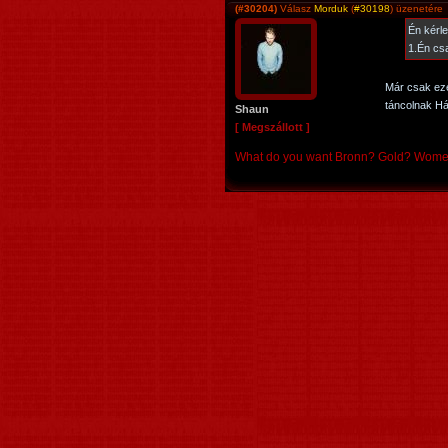
(#30204)
Válasz
Morduk
(
#30198
) üzenetére
Én kérle
1.Én cs
Már csak ezé
táncolnak Há
Shaun
[ Megszállott ]
What do you want Bronn? Gold? Wom