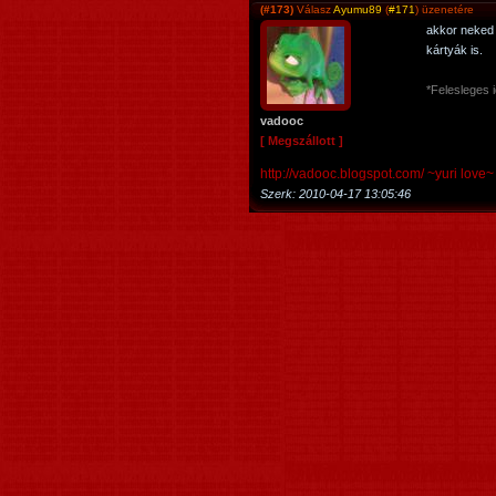
(#173)
Válasz
Ayumu89
(
#171
) üzenetére
akkor neked 
kártyák is.
*Felesleges i
vadooc
[ Megszállott ]
http://vadooc.blogspot.com/ ~yuri love~
Szerk:
2010-04-17 13:05:46