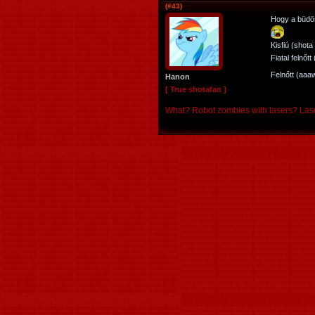
(#43)
Hogy a büdös
Kisfiú (shota
Fiatal felnőt
Felnőtt (aaa
Hanon
[ True shotafan ]
What? Robot zombies with lasers? Laser