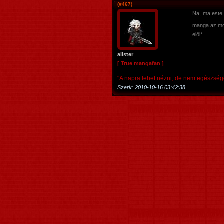
(#467)
Na, ma este 
manga az mo
elől*
alister
[ True mangafan ]
"A napra lehet nézni, de nem egészség
Szerk:
2010-10-16 03:42:38