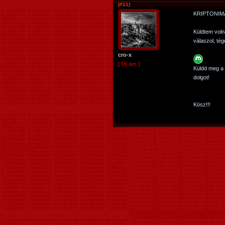
(#11)
KRIPTONIM
Küldtem vol
válaszol, tég
cro-x
[ Új arc ]
Küldd meg a 
dolgot!
Kösz!!!