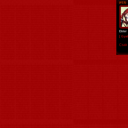
(#13)
Ekler
[ Gya
Csak 