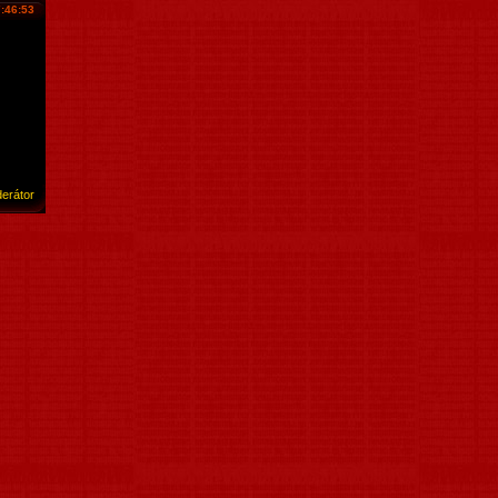
:46:53
erátor