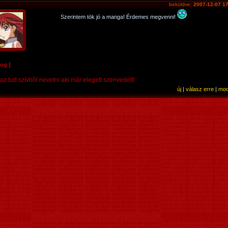
beküldve:
2007-12-07 17
Szerintem tök jó a manga! Érdemes megvenni!
log ]
az tud szívből nevetni aki már elegett szenvedett!
új
|
válasz erre
|
mod