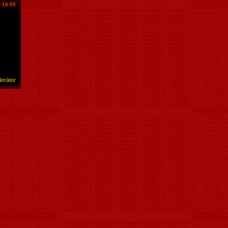
7:18:00
erátor