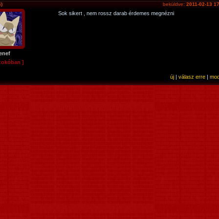
)
beküldve:
2011-02-13 1
Sok sikert , nem rossz darab érdemes megnézni
enef
zokóban ]
új
|
válasz erre
|
mod