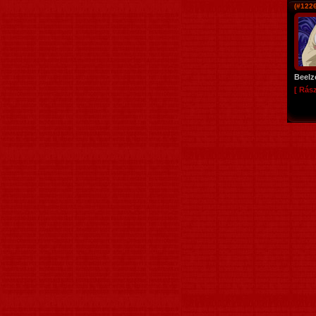
(#1226
Beelz
[ Rás