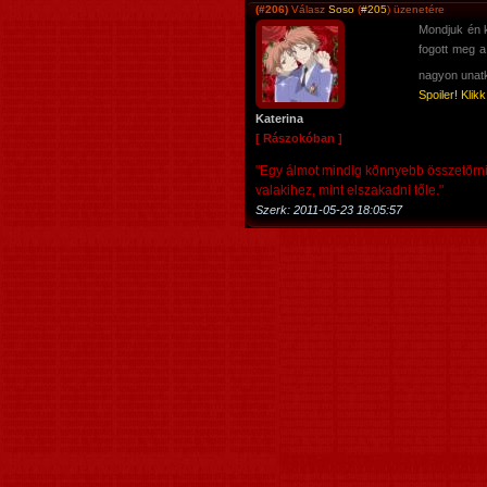
(#206)
Válasz
Soso
(
#205
) üzenetére
Mondjuk én k
fogott meg a
nagyon una
Spoiler! Klik
Katerina
[ Rászokóban ]
"Egy álmot mindig könnyebb összetörni
valakihez, mint elszakadni tőle."
Szerk:
2011-05-23 18:05:57