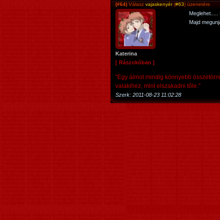
(#64)
Válasz
vajaskenyér
(
#63
) üzenetére
Meglehet....
Majd megunja
Katerina
[ Rászokóban ]
"Egy álmot mindig könnyebb összetörni
valakihez, mint elszakadni tőle."
Szerk:
2011-08-23 11:02:28