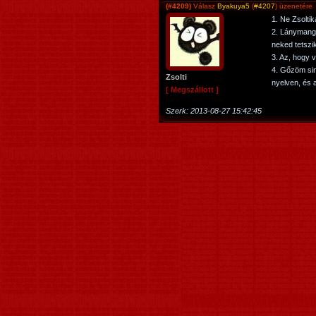
(#4209)
Válasz
Byakuya5
(
#4207
) üzenetére
1. Ne Zsolti
2. Lánymanga
neked tetszi
3. Az, hogy v
4. Gőzöm sin
Zsolti
nyelven, és 
[ Megszállott ]
Szerk:
2013-08-27 15:42:45