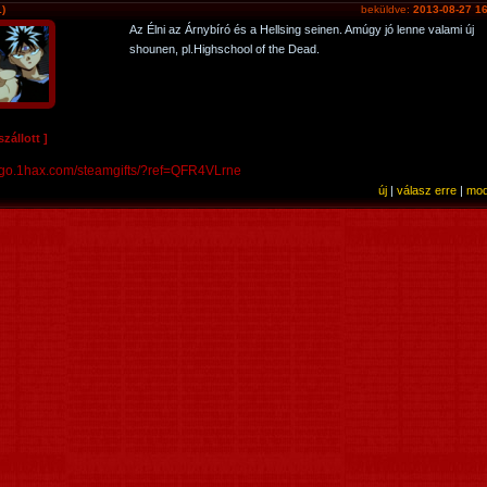
)
beküldve:
2013-08-27 16
Az Élni az Árnybíró és a Hellsing seinen. Amúgy jó lenne valami új
shounen, pl.Highschool of the Dead.
zállott ]
//go.1hax.com/steamgifts/?ref=QFR4VLrne
új
|
válasz erre
|
mod