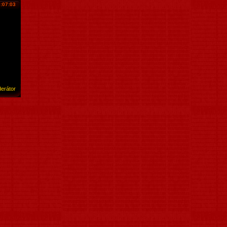
:07:03
erátor