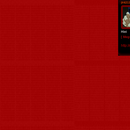
(#4211
Hiei
[ Megs
http: