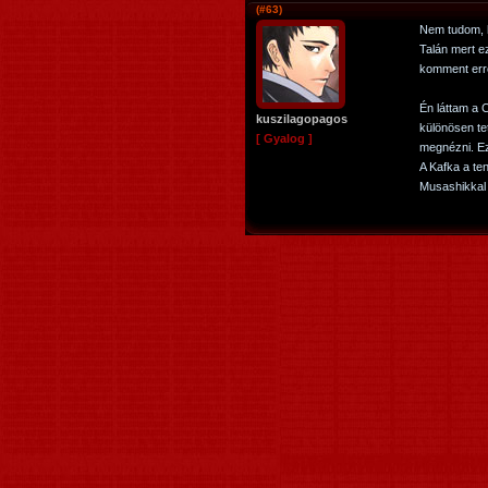
(#63)
Nem tudom, h
Talán mert ez
komment errő
Én láttam a 
kuszilagopagos
különösen tet
[ Gyalog ]
megnézni. Ez
A Kafka a te
Musashikkal 