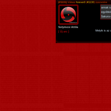
(#1131)
Válasz
forever0
(
#1130
) üzenetére
annak s
egyébké
Sakura 
Solymosi Attila
Melyik is az
[ Új arc ]