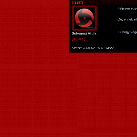
(#1157)
Teljesen egy
De, ennek ell
Ti, hogy vag
Solymosi Attila
[ Új arc ]
Szerk:
2008-02-16 10:34:22