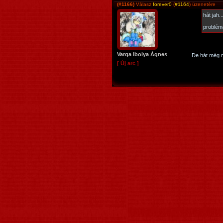
(#1166)
Válasz
forever0
(
#1164
) üzenetére
hát jah
problém
Varga Ibolya Ágnes
De hát még m
[ Új arc ]