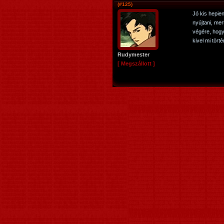
(#125)
Jó kis hepie
nyújtani, mer
végére, hogy
kivel mi törté
Rudymester
[ Megszállott ]