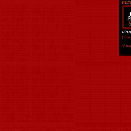
(#117)
aliste
[ Tru
"A na