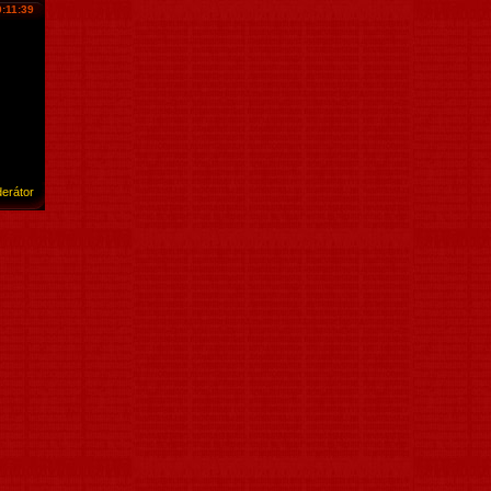
0:11:39
erátor