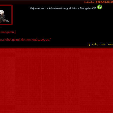
beküldve:
2008-03-18 0
Vajon mi lesz a következő nagy dobás a Mangafantól?
r
e mangafan ]
pra lehet nézni, de nem egészséges."
új
|
válasz erre
|
mod