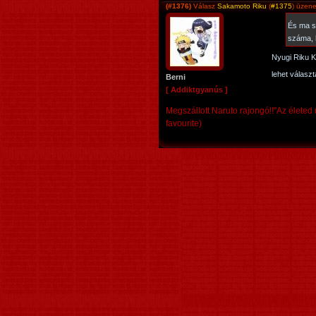
(#1376)
Válasz
Sakamoto Riku
(
#1375
) üzene
És ma s
száma, 
Nyugi Riku K
lehet válasz
Berni
[ Addiktgyanús ]
Megszállott Naruto rajongó!!"Az életed 
favourite)