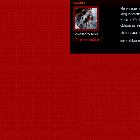
(#1393)
Ma olvastam 
Megunhatatlan
Naruto. Kérd
oldalon az al
félmondata me
Sakamoto Riku
[ True mangafan ]
igen, akkor 