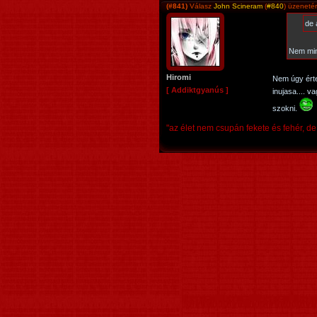
(#841)
Válasz
John Scineram
(
#840
) üzeneté
de 
Nem min
Hiromi
Nem úgy érte
[ Addiktgyanús ]
inujasa.... v
szokni.
"az élet nem csupán fekete és fehér, de