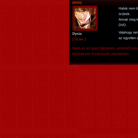
(#633)
Habár nem lá
örülnék.
Annak meg k
DVD.
Valahogy ne
Dynia
az egyetlen 
[ Új arc ]
Nem az az igazi fájdalom, amelytől kön
könnyezve hordozunk csendesen.