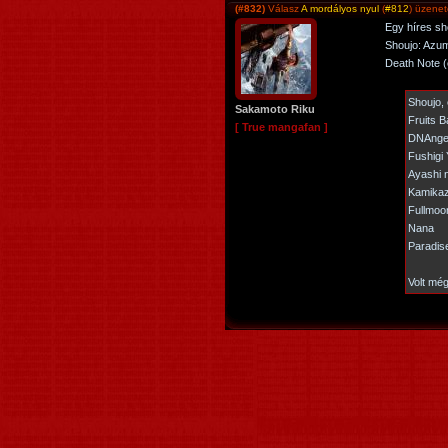
(#832)
Válasz
A mordályos nyul
(
#812
) üzenet
Egy híres sho
Shoujo: Azum
Death Note 
Shoujo,
Sakamoto Riku
Fruits B
[ True mangafan ]
DNAnge
Fushigi 
Ayashi 
Kamikaz
Fullmoo
Nana
Paradis
Volt mé