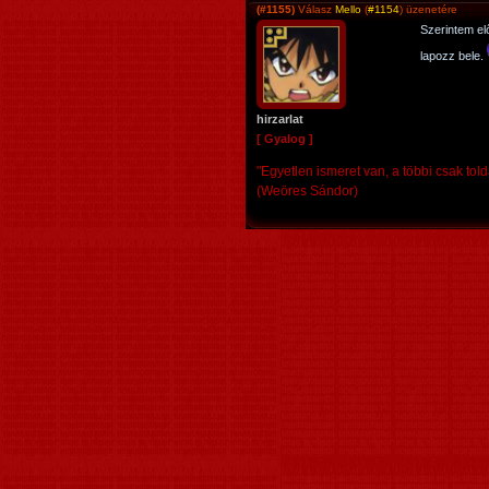
(#1155)
Válasz
Mello
(
#1154
) üzenetére
Szerintem el
lapozz bele.
hirzarlat
[ Gyalog ]
"Egyetlen ismeret van, a többi csak toldá
(Weöres Sándor)