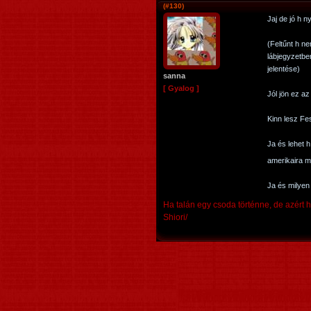
(#130)
Jaj de jó h 
(Feltűnt h ne
lábjegyzetbe
jelentése)
sanna
[ Gyalog ]
Jól jön ez az
Kinn lesz Fe
Ja és lehet 
amerikaira m
Ja és milyen
Ha talán egy csoda történne, de azért 
Shiori/