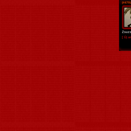
(#479)
Zsuz
[ Új ar