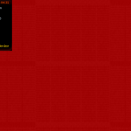
:04:31
em
D
erátor