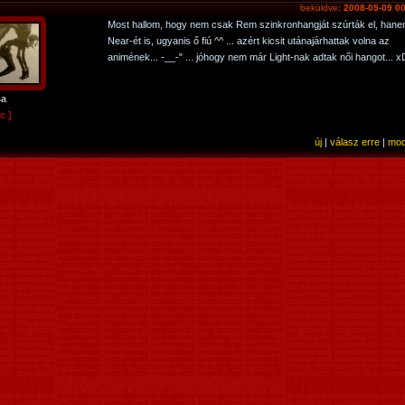
beküldve:
2008-05-09 00
Most hallom, hogy nem csak Rem szinkronhangját szúrták el, han
Near-ét is, ugyanis ő fiú ^^ ... azért kicsit utánajárhattak volna az
animének... -__-" ... jóhogy nem már Light-nak adtak női hangot... x
sa
c ]
új
|
válasz erre
|
mod