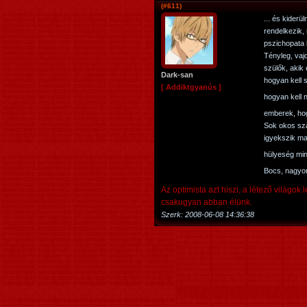
(#611)
... és kiderü
rendelkezik,
pszichopata 
Tényleg, vaj
szülők, akik 
Dark-san
hogyan kell 
[ Addiktgyanús ]
hogyan kell 
emberek, hog
Sok okos sza
igyekszik ma
hülyeség min
Bocs, nagyon
Az optimista azt hiszi, a létező világok 
csakugyan abban élünk.
Szerk:
2008-06-08 14:36:38