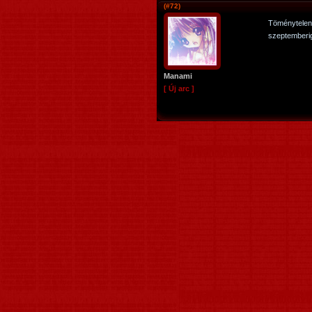
(#72)
Töménytele
szeptemberi
Manami
[ Új arc ]