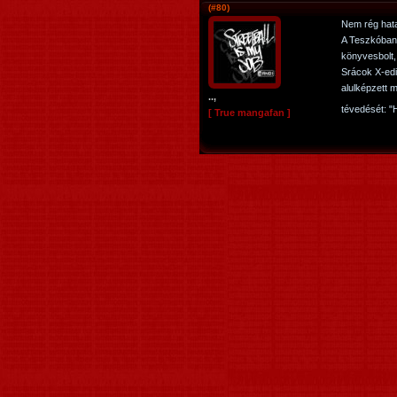
(#80)
Nem rég hata
A Teszkóban j
könyvesbolt,
Srácok X-edik
alulképzett 
..,
tévedését: "
[ True mangafan ]