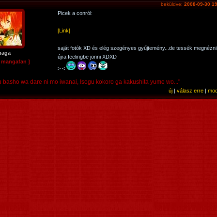
beküldve:
2008-09-30 19
Picek a conról:
[Link]
saját fotók XD és elég szegényes gyűjtemény...de tessék megnézni
naga
újra feelingbe jönni XDXD
e mangafan ]
>.<
u basho wa dare ni mo iwanai, Isogu kokoro ga kakushita yume wo..."
új
|
válasz erre
|
mod