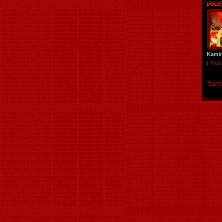
(#862)
Kami
[ Tru
"Itam