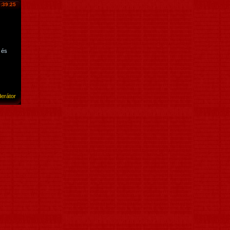
:39:25
 és
erátor