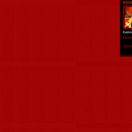
(#1113
Kami
[ Tru
"Itam