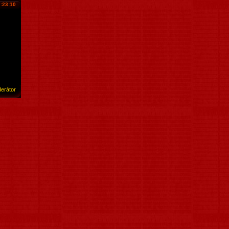
7:23:10
erátor