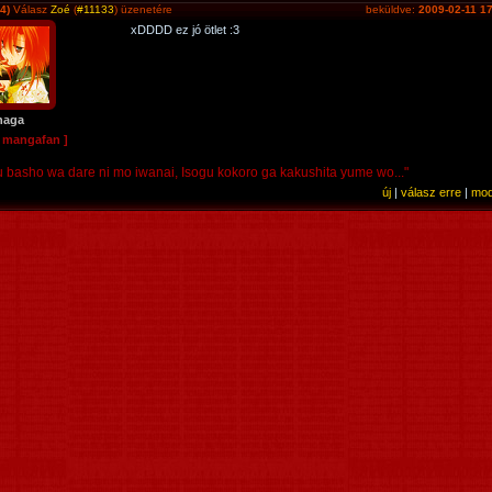
4)
Válasz
Zoé
(
#11133
) üzenetére
beküldve:
2009-02-11 1
xDDDD ez jó ötlet :3
naga
e mangafan ]
u basho wa dare ni mo iwanai, Isogu kokoro ga kakushita yume wo..."
új
|
válasz erre
|
mod