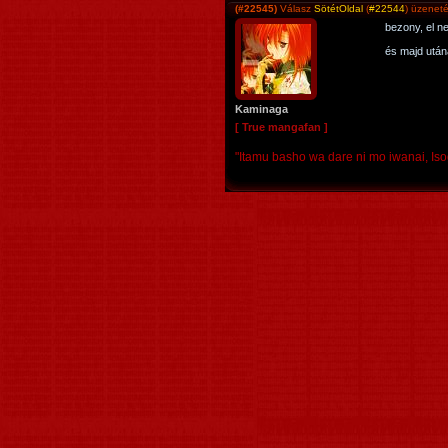
(#22545)
Válasz
SötétOldal
(
#22544
) üzenet
bezony, el ne
és majd után
Kaminaga
[ True mangafan ]
"Itamu basho wa dare ni mo iwanai, Iso