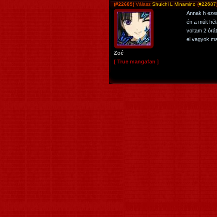
(#22689)
Válasz
Shuichi L Minamino
(
#22687
Annak h ezen
én a múlt hé
voltam 2 órát
el vagyok ma
Zoé
[ True mangafan ]