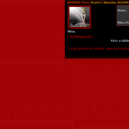
(#22693)
Válasz
Shuichi L Minamino
(
#22690
Aham...
Misu-ch
Misu.
[ Addiktgyanús ]
Kész a tábl
*Légy bolond és vidám, mert mint tudjuk