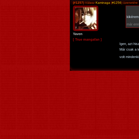
(#1257)
Válasz
Kaminaga
(
#1256
) üzenetére
kikére
már enn
Yaven
[ True mangafan ]
Igen, azt hi
Már csak a t
volt mindenk