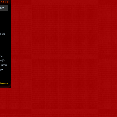
:33:41
 be!
4-es
ra
n jó
z után
ogy
erátor