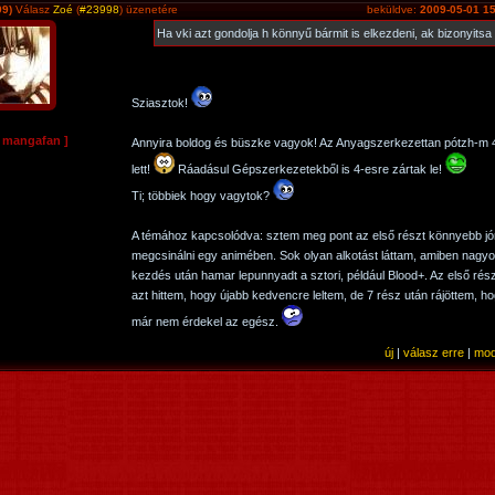
99)
Válasz
Zoé
(
#23998
) üzenetére
beküldve:
2009-05-01 15
Ha vki azt gondolja h könnyű bármit is elkezdeni, ak bizonyitsa
Sziasztok!
e mangafan ]
Annyira boldog és büszke vagyok! Az Anyagszerkezettan pótzh-m 
lett!
Ráadásul Gépszerkezetekből is 4-esre zártak le!
Ti; többiek hogy vagytok?
A témához kapcsolódva: sztem meg pont az első részt könnyebb jó
megcsinálni egy animében. Sok olyan alkotást láttam, amiben nagyo
kezdés után hamar lepunnyadt a sztori, például Blood+. Az első rés
azt hittem, hogy újabb kedvencre leltem, de 7 rész után rájöttem, h
már nem érdekel az egész.
új
|
válasz erre
|
mod