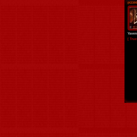
(#239
Yaven
[ Tru