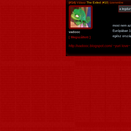
(#14)
Válasz
The Exiled
(
#10
) üzenetére
a legdur
most nem azé
Európában 15
vadooc
egész ország
[ Megszállott ]
http://vadooc.blogspot.com/ ~yuri love~