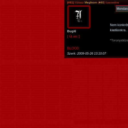
(#61)
Válasz
Meglivorn
(
#40
) üzenetére
Mondaná
Nem konkrét
kiadásokra.
Bugi6
[ Új arc ]
*Toronyidéze
BLOOD
Szerk:
2009-05-26 13:10:07