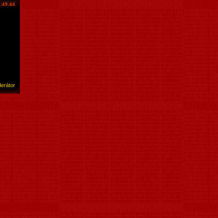
:49:44
erátor