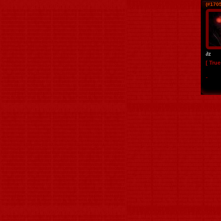
(#1705
∂z
[ Tru
-