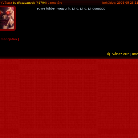
)
Válasz
buzifaszvagyok
(
#1704
) üzenetére
beküldve:
2009-05-26 21
egyre többen vagyunk. juhú, juhú, juhúúúúúúú
e mangafan ]
új
|
válasz erre
|
mod