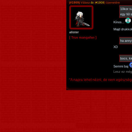
(#1909)
Válasz
∂z
(
#1908
) üzenetére
10kor sz
egy fél 
Kínos...
Majd drukko
alister
[ True mangafan ]
ha annyi
XD
bocs, ki
Semmi baj
Lesz ez még 
"A napra lehet nézni, de nem egészség