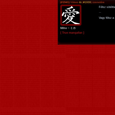
(#1941)
Válasz
∂z
(
#1939
) üzenetére
Félsz sötétb
...
Vagy félsz a 
Miho ~ ミホ
[ True mangafan ]