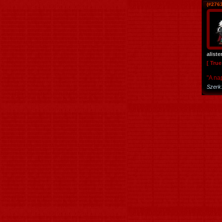
(#276
aliste
[ Tru
"A na
Szerk