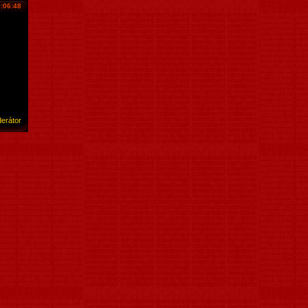
:06:48
erátor