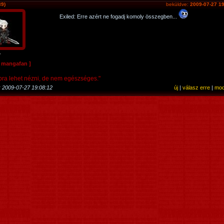
39)
beküldve:
2009-07-27 19
Exiled: Erre azért ne fogadj komoly összegben...
r
e mangafan ]
pra lehet nézni, de nem egészséges."
:
2009-07-27 19:08:12
új
|
válasz erre
|
mod