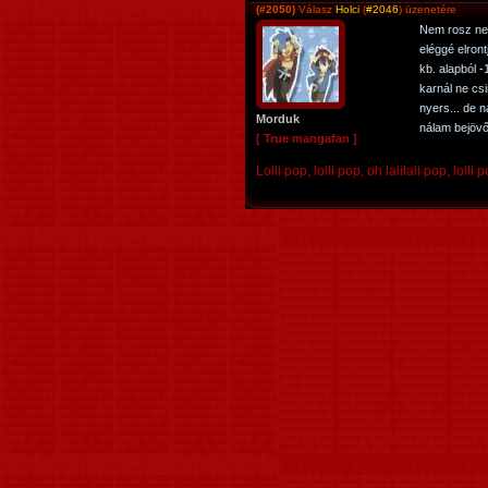
(#2050)
Válasz
Holci
(
#2046
) üzenetére
Nem rosz nem
eléggé elron
kb. alapból 
karnál ne csi
nyers... de n
Morduk
nálam bejövő
[ True mangafan ]
Lolli pop, lolli pop, oh lalilali pop, lolli 