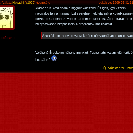
)
Válasz
Nagashi
(
#2060
) üzenetére
beküldve:
2009-07-31 21
Akkor én is köszönöm a higgadt válaszod. És igen, igyekszem
megvalósítani a mangát. Ezt szeretném előfutárnak a következőne
tervezett sztorimhoz. Ebben szeretném kicsit tisztárni a karakterek
megrajzolását, kitapasztalni a programok használatát.
Azért állítom, hogy ott vagyok képregénytémában, mert ott vag
zokóban ]
Valóban? Érdekelne néhány munkád. Tudnál adni valami elérhetősé
hozzájuk?
új
|
válasz erre
|
mod