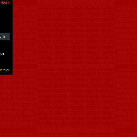
:50:34
k
yok.
get
erátor