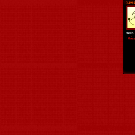
(#2061
Hella
[ Rás