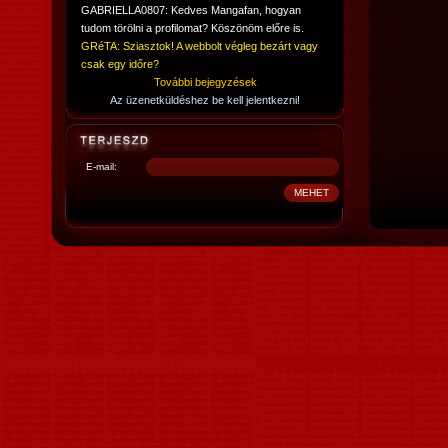
GABRIELLA0807: Kedves Mangafan, hogyan
tudom törölni a profilomat? Köszönöm előre is.
GRéTA: Sziasztok! A webbolt végleg bezárt vagy
csak egy időre?
További bejegyzések
Az üzenetküldéshez be kell jelentkezni!
E-mail: