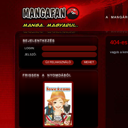
404-es
LOGIN:
vagyis a kere
JELSZÓ: