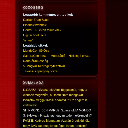
Legutóbb kommentezett topikok
Darker Than Black
Eladnék!/Vennék!
Hentai - 18 éven felülieknek!
Highschool DxD
"is fun"
Legújabb cikkek
MondoCon 09 Ősz
SakuraCon köszi + Moderáció + Hellsing4 errata
Nana érdekesség
5. Magyar Képregényfesztivál
Tavaszi képregénybörze
K.CSABA: "Sziasztok! Attól függetlenül, hogy a
webbolt megszűnt, a Death Note mangákat
kiadjátok végig? Köszi a választ." Ez engem is
érdekelne.
SHINMON1_BENIMARU7: Sziasztok! A MONDO
3. évfolyam 9. számát hogyan tudom előrendelni?
PANKII: Kedves Mangafan! Azután érdeklődnék,
hogy DvD-ket még lehetséges innen rendelni?