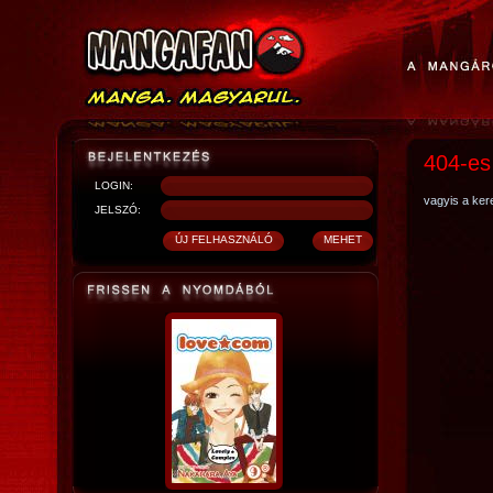
404-es
LOGIN:
vagyis a kere
JELSZÓ: