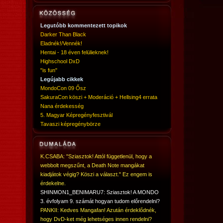
Legutóbb kommentezett topikok
Darker Than Black
Eladnék!/Vennék!
Hentai - 18 éven felülieknek!
Highschool DxD
"is fun"
Legújabb cikkek
MondoCon 09 Ősz
SakuraCon köszi + Moderáció + Hellsing4 errata
Nana érdekesség
5. Magyar Képregényfesztivál
Tavaszi képregénybörze
K.CSABA: "Sziasztok! Attól függetlenül, hogy a
webbolt megszűnt, a Death Note mangákat
kiadjátok végig? Köszi a választ." Ez engem is
érdekelne.
SHINMON1_BENIMARU7: Sziasztok! A MONDO
3. évfolyam 9. számát hogyan tudom előrendelni?
PANKII: Kedves Mangafan! Azután érdeklődnék,
hogy DvD-ket még lehetséges innen rendelni?