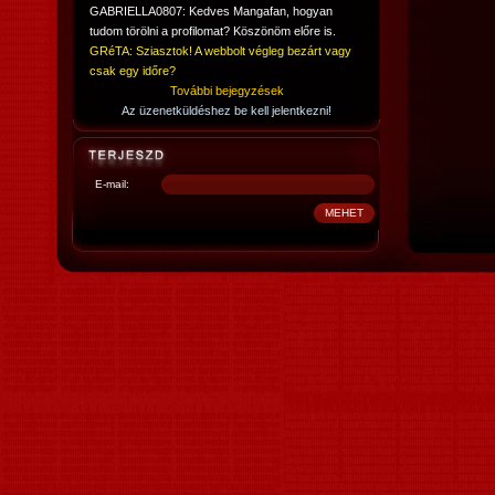
GABRIELLA0807: Kedves Mangafan, hogyan
tudom törölni a profilomat? Köszönöm előre is.
GRéTA: Sziasztok! A webbolt végleg bezárt vagy
csak egy időre?
További bejegyzések
Az üzenetküldéshez be kell jelentkezni!
E-mail: