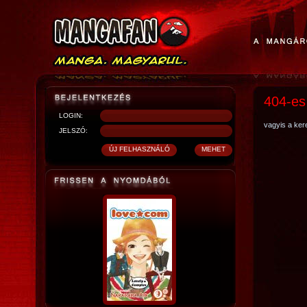
404-es
LOGIN:
vagyis a kere
JELSZÓ: