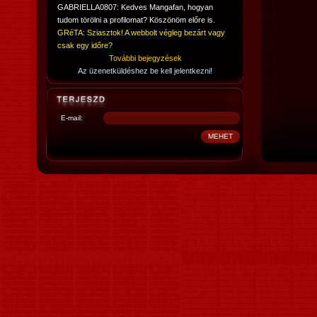
GABRIELLA0807: Kedves Mangafan, hogyan
tudom törölni a profilomat? Köszönöm előre is.
GRéTA: Sziasztok! A webbolt végleg bezárt vagy
csak egy időre?
További bejegyzések
Az üzenetküldéshez be kell jelentkezni!
E-mail: