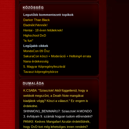
Legutóbb kommentezett topikok
Darker Than Black
Eladnék!/Vennék!
Hentai - 18 éven felülieknek!
Highschool DxD
"is fun"
Legújabb cikkek
MondoCon 09 Ősz
SakuraCon köszi + Moderáció + Hellsing4 errata
Nana érdekesség
5. Magyar Képregényfesztivál
Tavaszi képregénybörze
K.CSABA: "Sziasztok! Attól függetlenül, hogy a
webbolt megszűnt, a Death Note mangákat
kiadjátok végig? Köszi a választ." Ez engem is
érdekelne.
SHINMON1_BENIMARU7: Sziasztok! A MONDO
3. évfolyam 9. számát hogyan tudom előrendelni?
PANKII: Kedves Mangafan! Azután érdeklődnék,
hogy DvD-ket még lehetséges innen rendelni?