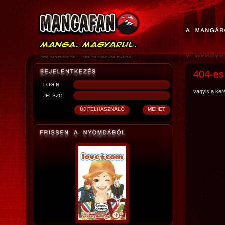
404-es
LOGIN:
vagyis a kere
JELSZÓ: