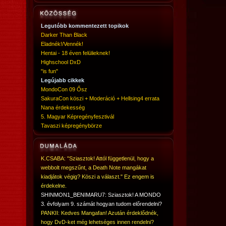
Legutóbb kommentezett topikok
Darker Than Black
Eladnék!/Vennék!
Hentai - 18 éven felülieknek!
Highschool DxD
"is fun"
Legújabb cikkek
MondoCon 09 Ősz
SakuraCon köszi + Moderáció + Hellsing4 errata
Nana érdekesség
5. Magyar Képregényfesztivál
Tavaszi képregénybörze
K.CSABA: "Sziasztok! Attól függetlenül, hogy a
webbolt megszűnt, a Death Note mangákat
kiadjátok végig? Köszi a választ." Ez engem is
érdekelne.
SHINMON1_BENIMARU7: Sziasztok! A MONDO
3. évfolyam 9. számát hogyan tudom előrendelni?
PANKII: Kedves Mangafan! Azután érdeklődnék,
hogy DvD-ket még lehetséges innen rendelni?