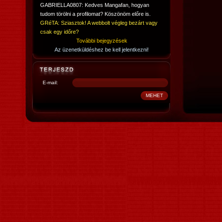
GABRIELLA0807: Kedves Mangafan, hogyan
tudom törölni a profilomat? Köszönöm előre is.
GRéTA: Sziasztok! A webbolt végleg bezárt vagy
csak egy időre?
További bejegyzések
Az üzenetküldéshez be kell jelentkezni!
E-mail: