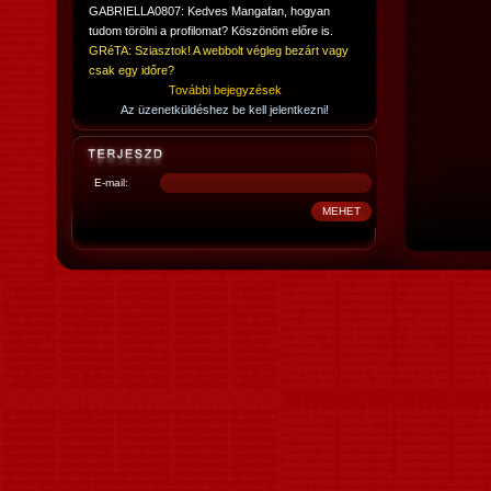
GABRIELLA0807: Kedves Mangafan, hogyan
tudom törölni a profilomat? Köszönöm előre is.
GRéTA: Sziasztok! A webbolt végleg bezárt vagy
csak egy időre?
További bejegyzések
Az üzenetküldéshez be kell jelentkezni!
E-mail: