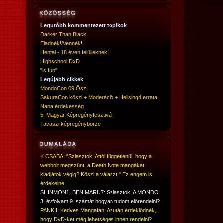
Legutóbb kommentezett topikok
Darker Than Black
Eladnék!/Vennék!
Hentai - 18 éven felülieknek!
Highschool DxD
"is fun"
Legújabb cikkek
MondoCon 09 Ősz
SakuraCon köszi + Moderáció + Hellsing4 errata
Nana érdekesség
5. Magyar Képregényfesztivál
Tavaszi képregénybörze
K.CSABA: "Sziasztok! Attól függetlenül, hogy a
webbolt megszűnt, a Death Note mangákat
kiadjátok végig? Köszi a választ." Ez engem is
érdekelne.
SHINMON1_BENIMARU7: Sziasztok! A MONDO
3. évfolyam 9. számát hogyan tudom előrendelni?
PANKII: Kedves Mangafan! Azután érdeklődnék,
hogy DvD-ket még lehetséges innen rendelni?