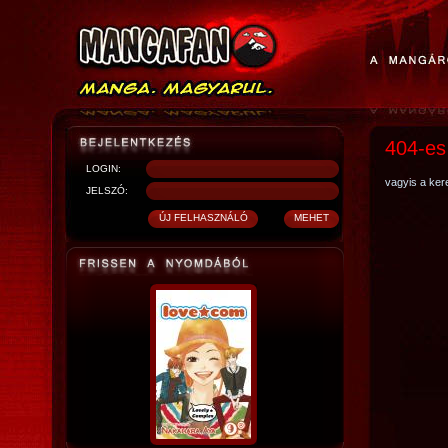
404-es
LOGIN:
vagyis a kere
JELSZÓ: