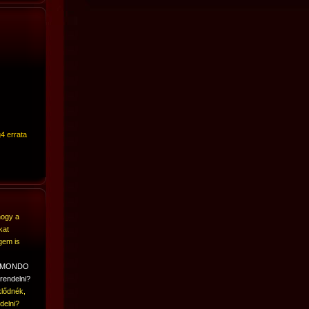
4 errata
hogy a
kat
gem is
A MONDO
rendelni?
lődnék,
delni?