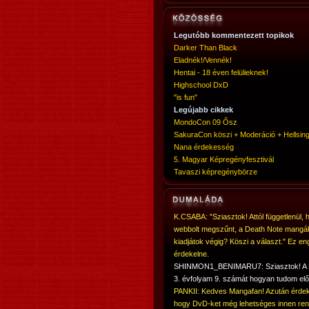
Legutóbb kommentezett topikok
Darker Than Black
Eladnék!/Vennék!
Hentai - 18 éven felülieknek!
Highschool DxD
"is fun"
Legújabb cikkek
MondoCon 09 Ősz
SakuraCon köszi + Moderáció + Hellsing
Nana érdekesség
5. Magyar Képregényfesztivál
Tavaszi képregénybörze
K.CSABA: "Sziasztok! Attól függetlenül, 
webbolt megszűnt, a Death Note mangá
kiadjátok végig? Köszi a választ." Ez en
érdekelne.
SHINMON1_BENIMARU7: Sziasztok! 
3. évfolyam 9. számát hogyan tudom elő
PANKII: Kedves Mangafan! Azután érdek
hogy DvD-ket még lehetséges innen ren